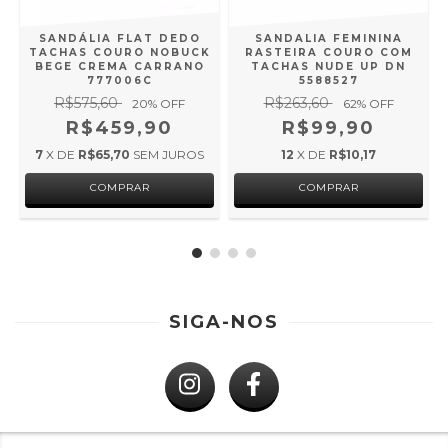
SANDÁLIA FLAT DEDO
SANDALIA FEMININA
TACHAS COURO NOBUCK
RASTEIRA COURO COM
BEGE CREMA CARRANO
TACHAS NUDE UP DN
777006C
5588527
R$575,60
R$263,60
20
% OFF
62
% OFF
R$459,90
R$99,90
7
X DE
R$65,70
SEM JUROS
12
X DE
R$10,17
COMPRAR
COMPRAR
SIGA-NOS