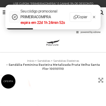
USE CUPOM "PRIMEIRACOMPRA" E GANHE 5% DE DESCONTO
SANDÁLIA FEMININA RASTEIRA METALIZADA PRATA VELHA SANTA FLOR 100101110
0
INÍCIO
PRODUTOS
CARRINHO
Início
>
Sandálias
>
Sandálias Rasteiras
>
Sandália Feminina Rasteira Metalizada Prata Velha Santa
Flor 100101110
OFERTA