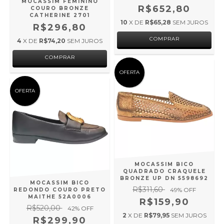
MOCASSIM FEMININO
R$652,80
COURO BRONZE
CATHERINE 2701
10
X DE
R$65,28
SEM JUROS
R$296,80
COMPRAR
4
X DE
R$74,20
SEM JUROS
COMPRAR
OFERTA
OFERTA
MOCASSIM BICO
QUADRADO CRAQUELE
BRONZE UP DN 5598692
MOCASSIM BICO
R$311,60
49
% OFF
REDONDO COURO PRETO
MAITHE 52A0006
R$159,90
R$520,00
42
% OFF
2
X DE
R$79,95
SEM JUROS
R$299,90