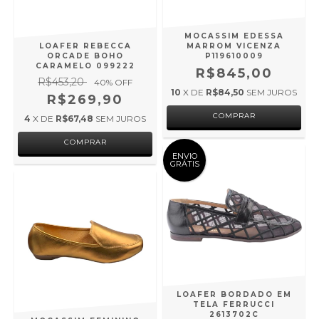
MOCASSIM EDESSA
LOAFER REBECCA
MARROM VICENZA
ORCADE BOHO
P119610009
CARAMELO 099222
R$845,00
R$453,20
40
% OFF
10
X DE
R$84,50
SEM JUROS
R$269,90
COMPRAR
4
X DE
R$67,48
SEM JUROS
COMPRAR
ENVIO
GRÁTIS
LOAFER BORDADO EM
TELA FERRUCCI
2613702C