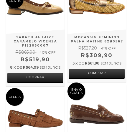
GRÁTIS
SAPATILHA LAIZE
MOCASSIM FEMININO
CARAMELO VICENZA
PALHA MAITHE 62B0567
P122050007
R$527,20
41
% OFF
R$865,00
40
% OFF
R$309,90
R$519,90
5
X DE
R$61,98
SEM JUROS
8
X DE
R$64,99
SEM JUROS
COMPRAR
COMPRAR
ENVIO
GRÁTIS
OFERTA