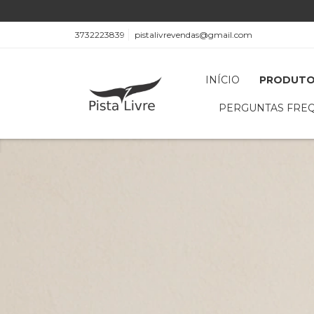
3732223839
pistalivrevendas@gmail.com
INÍCIO
PRODUT
PERGUNTAS FRE