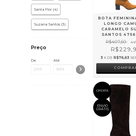
Santa Flor (4)
BOTA FEMININ
LONGO CAM
Suzana Santos (3)
CARAMELO S
SANTOS 4756
R$407,60
44
Preço
R$229,
3
X DE
R$76,63
SE
De
Até
COMPRA
OFERTA
ENVIO
GRÁTIS