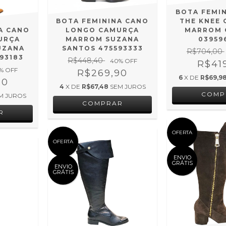
BOTA FEMI
BOTA FEMININA CANO
THE KNEE
A CANO
LONGO CAMURÇA
MARROM 
URÇA
MARROM SUZANA
03959
UZANA
SANTOS 475593333
R$704,00
93183
R$448,40
40
% OFF
R$41
% OFF
R$269,90
6
X DE
R$69,9
90
4
X DE
R$67,48
SEM JUROS
COMP
M JUROS
COMPRAR
R
OFERTA
OFERTA
ENVIO
GRÁTIS
ENVIO
GRÁTIS