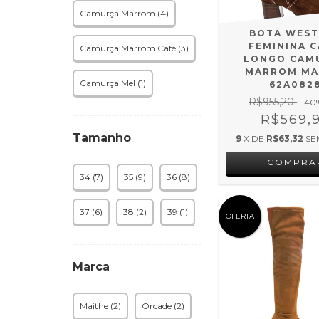
Camurça Marrom (4)
BOTA WEST
FEMININA 
Camurça Marrom Café (3)
LONGO CAM
MARROM MA
Camurça Mel (1)
62A082
R$955,20
40
R$569,
Tamanho
9
X DE
R$63,32
SE
COMPRA
34 (7)
35 (9)
36 (8)
37 (6)
38 (2)
39 (1)
OFERTA
Marca
Maithe (2)
Orcade (2)