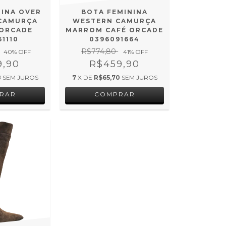
NINA OVER
BOTA FEMININA
 CAMURÇA
WESTERN CAMURÇA
ORCADE
MARROM CAFÉ ORCADE
61110
0396091664
R$774,80
40
% OFF
41
% OFF
9,90
R$459,90
8
SEM JUROS
7
X DE
R$65,70
SEM JUROS
RAR
COMPRAR