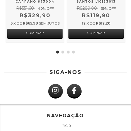
CARRANO 673004
SANTOS L10133013
R$551,60
R$289,00
40
% OFF
59
% OFF
R$329,90
R$119,90
5
X DE
R$65,98
SEM JUROS
12
X DE
R$12,20
COMPRAR
COMPRAR
SIGA-NOS
NAVEGAÇÃO
Início