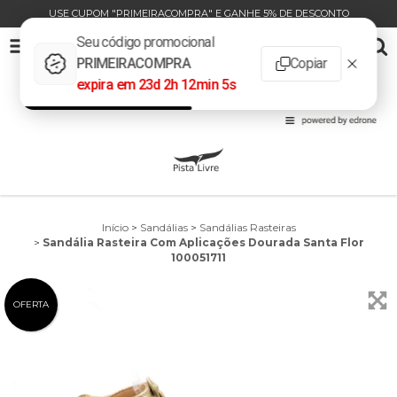
USE CUPOM "PRIMEIRACOMPRA" E GANHE 5% DE DESCONTO
SANDÁLIA RASTEIRA COM APLICAÇÕES DOURADA SANTA FLOR 100051711
0
INÍCIO
PRODUTOS
CARRINHO
Início
>
Sandálias
>
Sandálias Rasteiras
>
Sandália Rasteira Com Aplicações Dourada Santa Flor
100051711
OFERTA