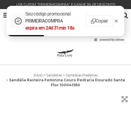
USE CUPOM "PRIMEIRACOMPRA" E GANHE 5% DE DESCONTO
SANDÁLIA RASTEIRA FEMININA COURO PEDRARIA DOURADO SANTA FLOR 100041950
0
INÍCIO
PRODUTOS
CARRINHO
Início
>
Sandálias
>
Sandálias Rasteiras
>
Sandália Rasteira Feminina Couro Pedraria Dourado Santa
Flor 100041950