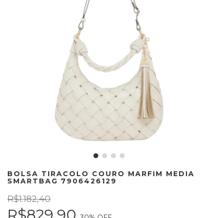
BOLSA TIRACOLO COURO MARFIM MEDIA
SMARTBAG 7906426129
R$1.182,40
R$829,90
30
% OFF