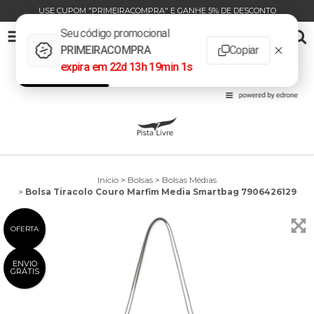
USE CUPOM "PRIMEIRACOMPRA" E GANHE 5% DE DESCONTO
BOLSA TIRACOLO COURO MARFIM MEDIA SMARTBAG 7906426129
0
INÍCIO
PRODUTOS
CARRINHO
Início
>
Bolsas
>
Bolsas Médias
>
Bolsa Tiracolo Couro Marfim Media Smartbag 7906426129
OFERTA
ENVIO
GRÁTIS