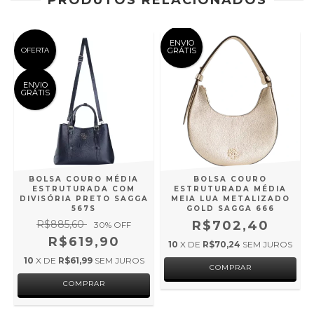
PRODUTOS RELACIONADOS
ENVIO
OFERTA
GRÁTIS
ENVIO
GRÁTIS
BOLSA COURO MÉDIA
BOLSA COURO
ESTRUTURADA COM
ESTRUTURADA MÉDIA
DIVISÓRIA PRETO SAGGA
MEIA LUA METALIZADO
567S
GOLD SAGGA 666
R$885,60
R$702,40
30
% OFF
R$619,90
10
X DE
R$70,24
SEM JUROS
10
X DE
R$61,99
SEM JUROS
COMPRAR
COMPRAR