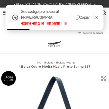
USE CUPOM "PRIMEIRACOMPRA" E GANHE 5% DE DESCONTO
BOLSA COURO MÉDIA MACIA PRETO SAGGA 667
0
INÍCIO
PRODUTOS
CARRINHO
Início
>
Bolsas
>
Bolsas Médias
>
Bolsa Couro Média Macia Preto Sagga 667
ENVIO
GRÁTIS