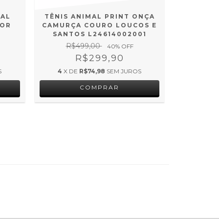
MAL
TÊNIS ANIMAL PRINT ONÇA
TÊNIS F
LOR
CAMURÇA COURO LOUCOS E
CIN
SANTOS L24614002001
R$499,00
R$3
40
% OFF
R$299,90
S
4
X DE
R$74,98
SEM JUROS
3
X DE
COMPRAR