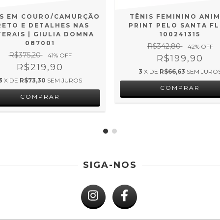
IS EM COURO/CAMURÇÃO
TÊNIS FEMININO ANI
RETO E DETALHES NAS
PRINT PELO SANTA F
TERAIS | GIULIA DOMNA
100241315
087001
R$342,80
42
% OFF
R$375,20
41
% OFF
R$199,90
R$219,90
3
X DE
R$66,63
SEM JURO
3
X DE
R$73,30
SEM JUROS
COMPRAR
COMPRAR
SIGA-NOS