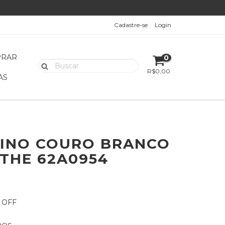
Cadastre-se
Login
PRAR
0
R$0,00
AS
4
NINO COURO BRANCO
THE 62A0954
 OFF