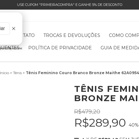
USE CUPOM "PRIMEIRACOMPRA" E GANHE 5% DE DESCONTO
OS
CONTATO
TROCAS E DEVOLUÇÕES
COMO COM
QUENTES
POLÍTICA DE PRIVACIDADE
GUIA DE MEDID
Início
>
Tênis
>
Tênis Feminino Couro Branco Bronze Maithe 62A095
TÊNIS FEMI
BRONZE MAI
R$479,20
R$289,90
40
%