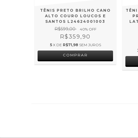
K GREEN
TÊNIS PRETO BRILHO CANO
TÊN
E SANTOS
ALTO COURO LOUCOS E
P
001
SANTOS L24624001003
LA
R$599,00
 OFF
40
% OFF
0
R$359,90
 JUROS
5
X DE
R$71,98
SEM JUROS
COMPRAR