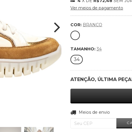
4
X DE
R$72,48
SEM JU
Ver meios de pagamento
COR:
BRANCO
TAMANHO:
34
34
ATENÇÃO, ÚLTIMA PEÇA
Entregas para o CEP:
Meios de envio
C