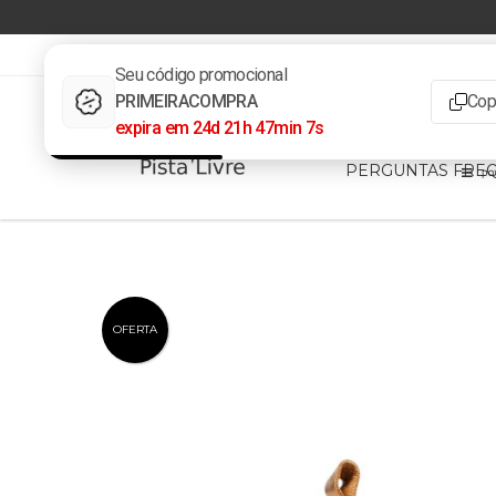
3732223839
pistalivrevendas@gmail.com
INÍCIO
PRODUT
PERGUNTAS FRE
OFERTA