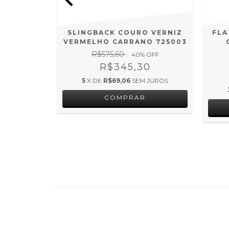
GBACK
SLINGBACK COURO VERNIZ
FLA
NO COURO
VERMELHO CARRANO 725003
CARRANO
R$575,60
40
% OFF
R$345,30
 OFF
5
X DE
R$69,06
SEM JUROS
0
COMPRAR
 JUROS