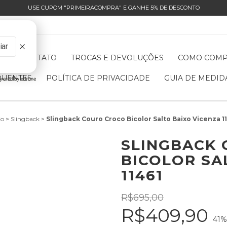
USE CUPOM "PRIMEIRACOMPRA" E GANHE 5% DE DESCONTO
OS
CONTATO
TROCAS E DEVOLUÇÕES
COMO COM
QUENTES
POLÍTICA DE PRIVACIDADE
GUIA DE MEDID
io
>
Slingback
>
Slingback Couro Croco Bicolor Salto Baixo Vicenza 1
SLINGBACK
BICOLOR SA
11461
R$695,00
R$409,90
41
%