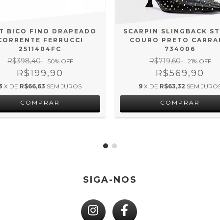
T BICO FINO DRAPEADO
SCARPIN SLINGBACK S
CORRENTE FERRUCCI
COURO PRETO CARRA
2511404FC
734006
R$398,40
R$719,60
50
% OFF
21
% OFF
R$199,90
R$569,90
3
X DE
R$66,63
SEM JUROS
9
X DE
R$63,32
SEM JURO
COMPRAR
COMPRAR
SIGA-NOS