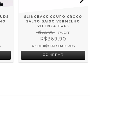
TUDS
SLINGBACK COURO CROCO
SCARPIN
NO
SALTO BAIXO VERMELHO
FINO 
VICENZA 11465
VINHO M
R$625,00
41
% OFF
R$6
R$369,90
S
6
X DE
R$61,65
SEM JUROS
6
X DE
COMPRAR