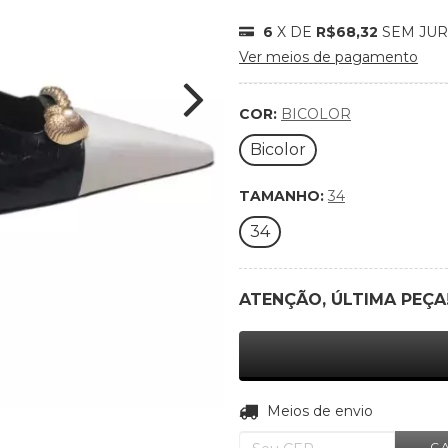
6
X DE
R$68,32
SEM JU
Ver meios de pagamento
COR:
BICOLOR
Bicolor
TAMANHO:
34
34
ATENÇÃO, ÚLTIMA PEÇA
Entregas para o CEP:
Meios de envio
C