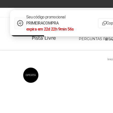
3732223839
pistalivrevendas@gmail.com
INÍCIO
PRODUT
PERGUNTAS FRE
Iníc
OFERTA