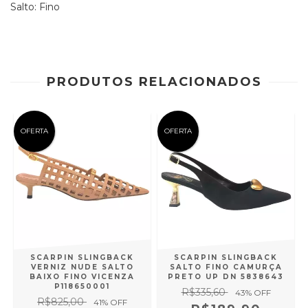
Salto: Fino
PRODUTOS RELACIONADOS
OFERTA
OFERTA
SCARPIN SLINGBACK
SCARPIN SLINGBACK
VERNIZ NUDE SALTO
SALTO FINO CAMURÇA
2
BAIXO FINO VICENZA
PRETO UP DN 5838643
P118650001
R$335,60
43
% OFF
R$825,00
41
% OFF