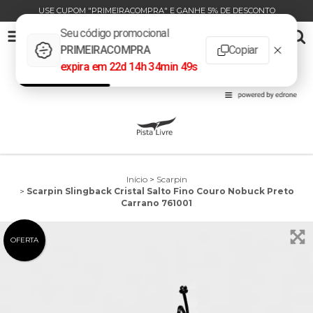
USE CUPOM "PRIMEIRACOMPRA" E GANHE 5% DE DESCONTO
SCARPIN SLINGBACK CRISTAL SALTO FINO COURO NOBUCK PRETO CARRANO 761001
0
INÍCIO
PRODUTOS
CARRINHO
Início
>
Scarpin
>
Scarpin Slingback Cristal Salto Fino Couro Nobuck Preto
Carrano 761001
OFERTA