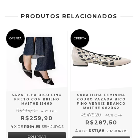
PRODUTOS RELACIONADOS
OFERTA
OFERTA
SAPATILHA BICO FINO
SAPATILHA FEMININA
PRETO COM BRILHO
COURO VAZADA BICO
MAITHE 15660
FINO VERNIZ BRANCO
MAITHE 082B42
R$436,40
40
% OFF
R$479,20
40
% OFF
R$259,90
R$287,50
4
X DE
R$64,98
SEM JUROS
4
X DE
R$71,88
SEM JUROS
COMPRAR