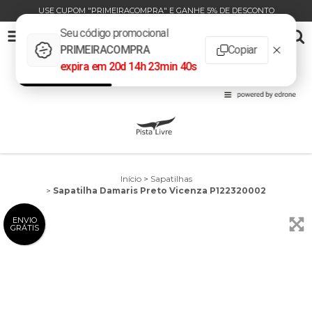
USE CUPOM "PRIMEIRACOMPRA" E GANHE 5% DE DESCONTO
SAPATILHA DAMARIS PRETO VICENZA P122320002
0
INÍCIO
PRODUTOS
CARRINHO
Início
>
Sapatilhas
>
Sapatilha Damaris Preto Vicenza P122320002
ENVIO
GRÁTIS