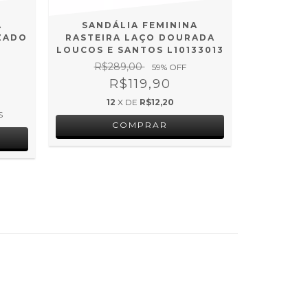
A
SANDÁLIA FEMININA
SAND
ZADO
RASTEIRA LAÇO DOURADA
ORCAD
LOUCOS E SANTOS L10133013
R$3
R$289,00
59
% OFF
R$119,90
3
X DE
12
X DE
R$12,20
S
COMPRAR