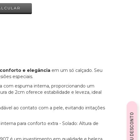
ALCULAR
, conforto e elegância
em um só calçado. Seu
siões especiais.
onta com espuma interna, proporcionando um
ra de 2cm oferece estabilidade e leveza, ideal
dável ao contato com a pele, evitando irritações
nterna para conforto extra - Solado: Altura de
60907 é um investimento em qualidade e beleza.