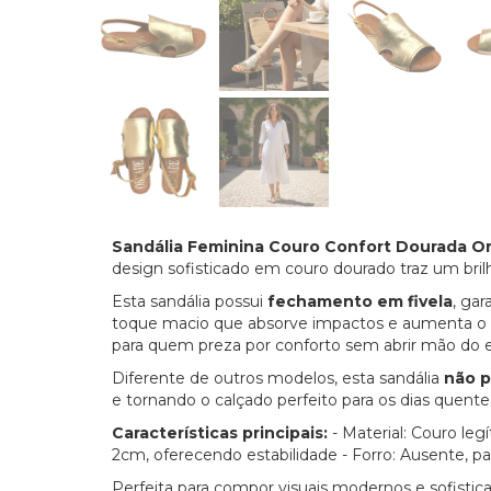
Sandália Feminina Couro Confort Dourada 
design sofisticado em couro dourado traz um brilho
Esta sandália possui
fechamento em fivela
, ga
toque macio que absorve impactos e aumenta o co
para quem preza por conforto sem abrir mão do es
Diferente de outros modelos, esta sandália
não p
e tornando o calçado perfeito para os dias quente
Características principais:
- Material: Couro leg
2cm, oferecendo estabilidade - Forro: Ausente, pa
Perfeita para compor visuais modernos e sofisti