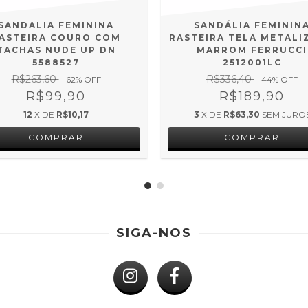
SANDALIA FEMININA
SANDÁLIA FEMININ
ASTEIRA COURO COM
RASTEIRA TELA METALI
TACHAS NUDE UP DN
MARROM FERRUCCI
5588527
2512001LC
R$263,60
R$336,40
62
% OFF
44
% OFF
R$99,90
R$189,90
12
X DE
R$10,17
3
X DE
R$63,30
SEM JURO
COMPRAR
COMPRAR
SIGA-NOS