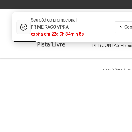
3732223839
pistalivrevendas@gmail.com
INÍCIO
PRODUT
PERGUNTAS FRE
Início
>
Sandálias