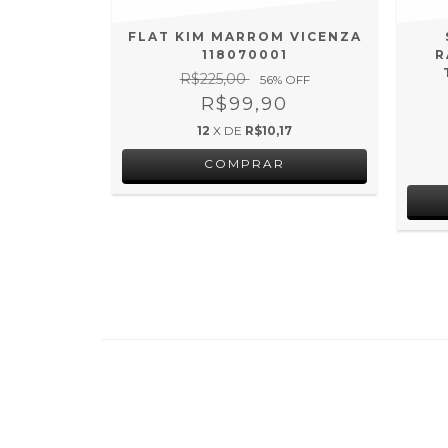
MAN NUDE
FLAT KIM MARROM VICENZA
GA 71901
118070001
R
R$225,00
 OFF
56
% OFF
0
R$99,90
20
12
X DE
R$10,17
COMPRAR