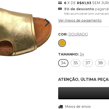
6
X DE
R$61,93
SEM JUR
5% de desconto
pagando
Não acumulável com outras pr
Ver meios de pagamento
COR:
DOURADO
TAMANHO:
34
34
35
37
38
ATENÇÃO, ÚLTIMA PEÇA
Entregas para o CEP:
Meios de envio