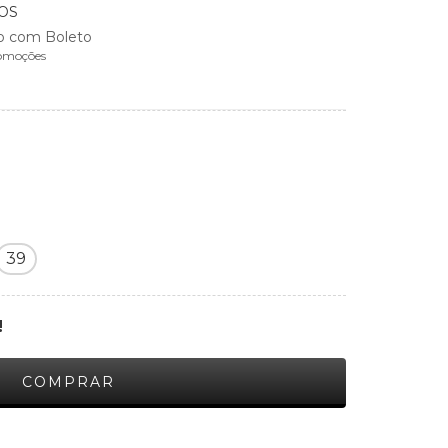
OS
 com Boleto
omoções
39
!
ALTERAR CEP