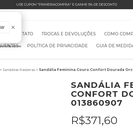
USE CUPOM "PRIMEIRACOMPRA" E GANHE 5% DE DESCONTO
OS
CONTATO
TROCAS E DEVOLUÇÕES
COMO COM
QUENTES
POLÍTICA DE PRIVACIDADE
GUIA DE MEDID
>
Sandálias Rasteiras
>
Sandália Feminina Couro Confort Dourada Or
SANDÁLIA F
CONFORT D
013860907
R$371,60