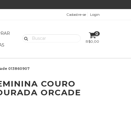
Cadastre-se
Login
PRAR
0
R$0,00
AS
cade 013860907
EMININA COURO
OURADA ORCADE