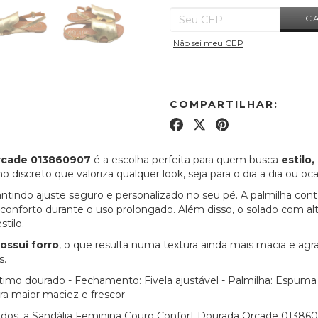
C
Não sei meu CEP
COMPARTILHAR:
Orcade 013860907
é a escolha perfeita para quem busca
estilo
 discreto que valoriza qualquer look, seja para o dia a dia ou oca
rantindo ajuste seguro e personalizado no seu pé. A palmilha c
nforto durante o uso prolongado. Além disso, o solado com altu
tilo.
ossui forro
, o que resulta numa textura ainda mais macia e agra
s.
ítimo dourado - Fechamento: Fivela ajustável - Palmilha: Espuma i
ra maior maciez e frescor
cados, a Sandália Feminina Couro Confort Dourada Orcade 0138