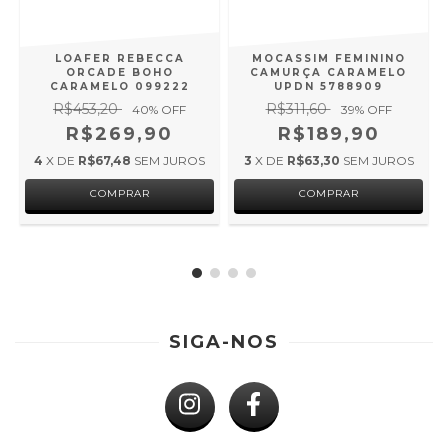
LOAFER REBECCA
MOCASSIM FEMININO
ORCADE BOHO
CAMURÇA CARAMELO
CARAMELO 099222
UPDN 5788909
R$453,20
R$311,60
40
% OFF
39
% OFF
R$269,90
R$189,90
4
X DE
R$67,48
SEM JUROS
3
X DE
R$63,30
SEM JUROS
COMPRAR
COMPRAR
SIGA-NOS