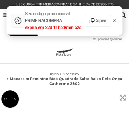
USE CUPOM "PRIMEIRACOMPRA" E GANHE 5% DE DESCONTO
MOCASSIM FEMININO BICO QUADRADO SALTO BAIXO PELO ONÇA CATHERINE 2802
0
INÍCIO
PRODUTOS
CARRINHO
Início
>
Mocassim
>
Mocassim Feminino Bico Quadrado Salto Baixo Pelo Onça
Catherine 2802
OFERTA