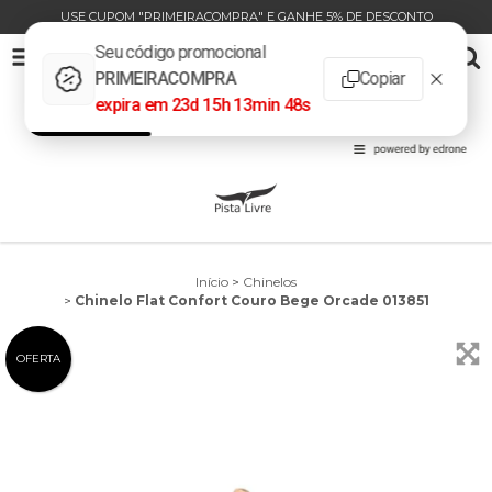
USE CUPOM "PRIMEIRACOMPRA" E GANHE 5% DE DESCONTO
CHINELO FLAT CONFORT COURO BEGE ORCADE 013851
0
INÍCIO
PRODUTOS
CARRINHO
Início
>
Chinelos
>
Chinelo Flat Confort Couro Bege Orcade 013851
OFERTA