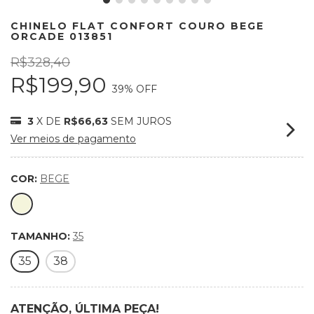
CHINELO FLAT CONFORT COURO BEGE
ORCADE 013851
R$328,40
R$199,90
39
% OFF
3
X DE
R$66,63
SEM JUROS
Ver meios de pagamento
COR:
BEGE
TAMANHO:
35
35
38
ATENÇÃO, ÚLTIMA PEÇA!