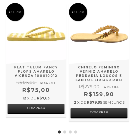
OFERTA
OFERTA
FLAT TULUM FANCY
CHINELO FEMININO
FLOPS AMARELO
VERNIZ AMARELO
VICENZA 100010012
PEDRARIA LOUCOS E
SANTOS L10133012012
R$125,00
40
% OFF
R$279,00
43
% OFF
R$75,00
R$159,90
12
X DE
R$7,63
2
X DE
R$79,95
SEM JUROS
COMPRAR
COMPRAR