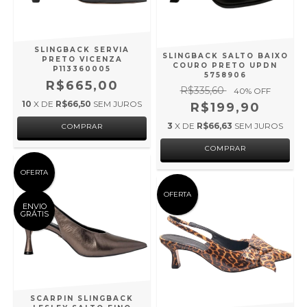
SLINGBACK SERVIA
SLINGBACK SALTO BAIXO
PRETO VICENZA
COURO PRETO UPDN
P113360005
5758906
R$665,00
R$335,60
40
% OFF
10
X DE
R$66,50
SEM JUROS
R$199,90
3
X DE
R$66,63
SEM JUROS
COMPRAR
COMPRAR
OFERTA
OFERTA
ENVIO
GRÁTIS
SCARPIN SLINGBACK