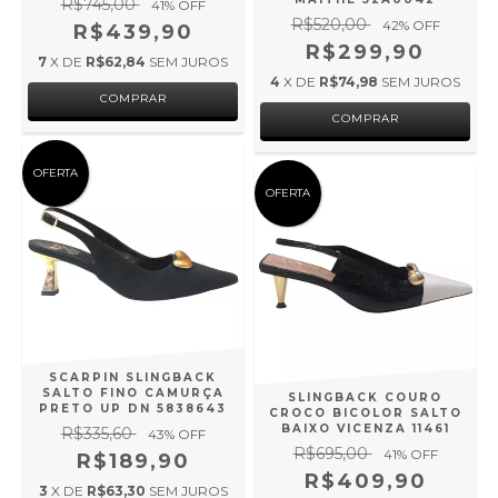
R$745,00
41
% OFF
R$520,00
42
% OFF
R$439,90
R$299,90
7
X DE
R$62,84
SEM JUROS
4
X DE
R$74,98
SEM JUROS
COMPRAR
COMPRAR
OFERTA
OFERTA
SCARPIN SLINGBACK
SALTO FINO CAMURÇA
SLINGBACK COURO
PRETO UP DN 5838643
CROCO BICOLOR SALTO
BAIXO VICENZA 11461
R$335,60
43
% OFF
R$695,00
41
% OFF
R$189,90
R$409,90
3
X DE
R$63,30
SEM JUROS