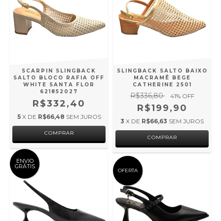
SCARPIN SLINGBACK
SLINGBACK SALTO BAIXO
SALTO BLOCO RAFIA OFF
MACRAMÊ BEGE
WHITE SANTA FLOR
CATHERINE 2501
621852027
R$336,80
41
% OFF
R$332,40
R$199,90
5
X DE
R$66,48
SEM JUROS
3
X DE
R$66,63
SEM JUROS
COMPRAR
COMPRAR
ENVIO
GRÁTIS
OFERTA