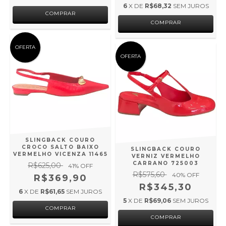
6
X DE
R$68,32
SEM JUROS
COMPRAR
COMPRAR
OFERTA
OFERTA
SLINGBACK COURO
CROCO SALTO BAIXO
SLINGBACK COURO
VERMELHO VICENZA 11465
VERNIZ VERMELHO
CARRANO 725003
R$625,00
41
% OFF
R$575,60
40
% OFF
R$369,90
R$345,30
6
X DE
R$61,65
SEM JUROS
5
X DE
R$69,06
SEM JUROS
COMPRAR
COMPRAR