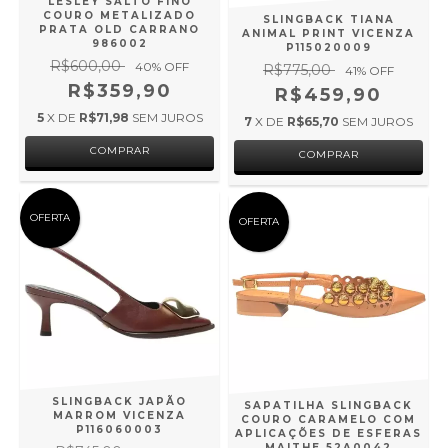
LESLEY SALTO FINO
COURO METALIZADO
SLINGBACK TIANA
PRATA OLD CARRANO
ANIMAL PRINT VICENZA
986002
P115020009
R$600,00
40
% OFF
R$775,00
41
% OFF
R$359,90
R$459,90
5
X DE
R$71,98
SEM JUROS
7
X DE
R$65,70
SEM JUROS
COMPRAR
COMPRAR
OFERTA
OFERTA
SLINGBACK JAPÃO
SAPATILHA SLINGBACK
MARROM VICENZA
COURO CARAMELO COM
P116060003
APLICAÇÕES DE ESFERAS
MAITHE 52A0042