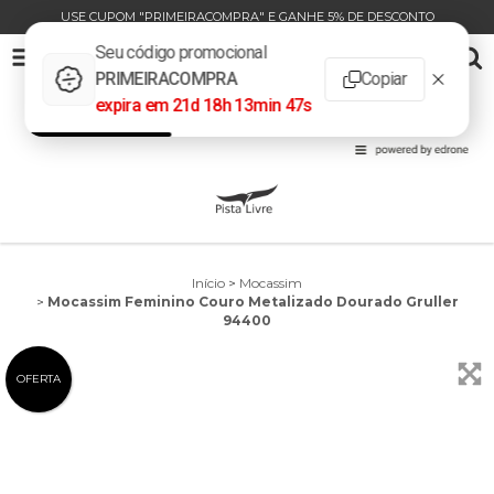
USE CUPOM "PRIMEIRACOMPRA" E GANHE 5% DE DESCONTO
MOCASSIM FEMININO COURO METALIZADO DOURADO GRULLER 94400
0
INÍCIO
PRODUTOS
CARRINHO
Início
>
Mocassim
>
Mocassim Feminino Couro Metalizado Dourado Gruller
94400
OFERTA