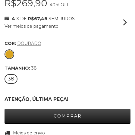
R$269,90
40
% OFF
4
X DE
R$67,48
SEM JUROS
Ver meios de pagamento
COR:
DOURADO
TAMANHO:
38
38
ATENÇÃO, ÚLTIMA PEÇA!
ALTERAR CEP
Entregas para o CEP:
Meios de envio