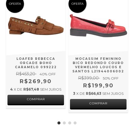
OFERTA
OFERTA
LOAFER REBECCA
MOCASSIM FEMININO
ORCADE BOHO
BICO REDONDO COURO
CARAMELO 099222
VERMELHO LOUCOS E
SANTOS L21944006002
R$453,20
40
% OFF
R$399,00
50
% OFF
R$269,90
R$199,90
4
X DE
R$67,48
SEM JUROS
3
X DE
R$66,63
SEM JUROS
COMPRAR
COMPRAR