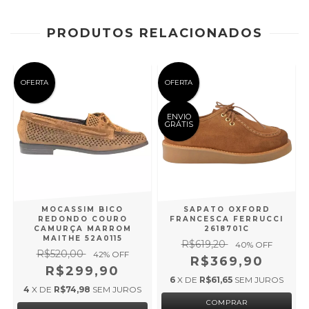
PRODUTOS RELACIONADOS
OFERTA
OFERTA
ENVIO
GRÁTIS
MOCASSIM BICO
SAPATO OXFORD
REDONDO COURO
FRANCESCA FERRUCCI
CAMURÇA MARROM
2618701C
MAITHE 52A0115
R$619,20
40
% OFF
R$520,00
42
% OFF
R$369,90
R$299,90
6
X DE
R$61,65
SEM JUROS
4
X DE
R$74,98
SEM JUROS
COMPRAR