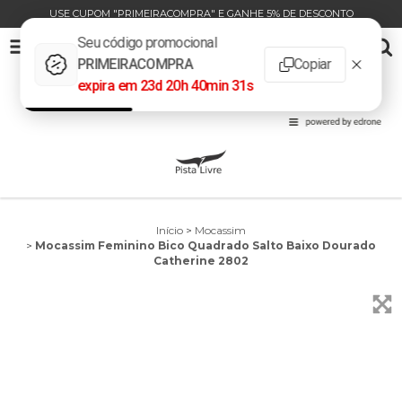
USE CUPOM "PRIMEIRACOMPRA" E GANHE 5% DE DESCONTO
MOCASSIM FEMININO BICO QUADRADO SALTO BAIXO DOURADO CATHERINE 2802
0
INÍCIO
PRODUTOS
CARRINHO
Início
>
Mocassim
>
Mocassim Feminino Bico Quadrado Salto Baixo Dourado
Catherine 2802