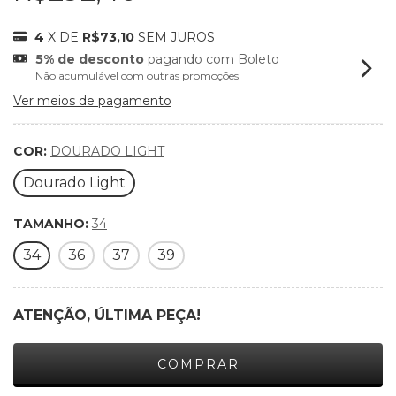
4
X DE
R$73,10
SEM JUROS
5% de desconto
pagando com Boleto
Não acumulável com outras promoções
Ver meios de pagamento
COR:
DOURADO LIGHT
Dourado Light
TAMANHO:
34
34
36
37
39
ATENÇÃO, ÚLTIMA PEÇA!