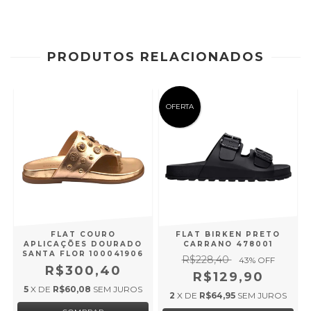
PRODUTOS RELACIONADOS
OFERTA
E
FLAT COURO
FLAT BIRKEN PRETO
APLICAÇÕES DOURADO
CARRANO 478001
SANTA FLOR 100041906
R$228,40
43
% OFF
R$300,40
R$129,90
5
X DE
R$60,08
SEM JUROS
2
X DE
R$64,95
SEM JUROS