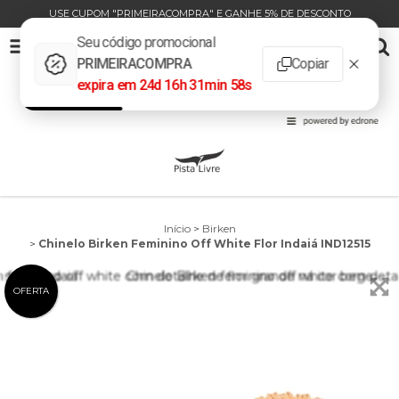
USE CUPOM "PRIMEIRACOMPRA" E GANHE 5% DE DESCONTO
CHINELO BIRKEN FEMININO OFF WHITE FLOR INDAIÁ IND12515
0
INÍCIO
PRODUTOS
CARRINHO
Início
>
Birken
>
Chinelo Birken Feminino Off White Flor Indaiá IND12515
OFERTA