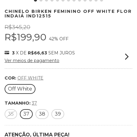
CHINELO BIRKEN FEMININO OFF WHITE FLOR
INDAIÁ IND12515
R$345,20
R$199,90
42
% OFF
3
X DE
R$66,63
SEM JUROS
Ver meios de pagamento
COR:
OFF WHITE
Off White
TAMANHO:
37
35
37
38
39
ATENÇÃO, ÚLTIMA PEÇA!