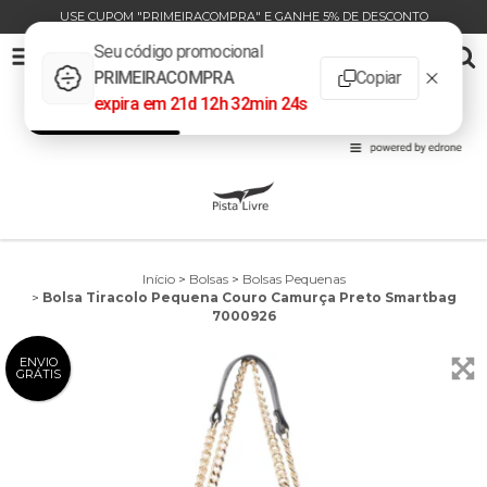
USE CUPOM "PRIMEIRACOMPRA" E GANHE 5% DE DESCONTO
BOLSA TIRACOLO PEQUENA COURO CAMURÇA PRETO SMARTBAG 7000926
0
INÍCIO
PRODUTOS
CARRINHO
Início
>
Bolsas
>
Bolsas Pequenas
>
Bolsa Tiracolo Pequena Couro Camurça Preto Smartbag
7000926
ENVIO
GRÁTIS